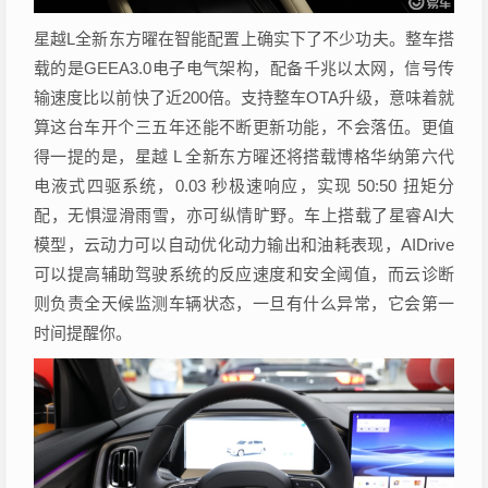
星越L全新东方曜在智能配置上确实下了不少功夫。整车搭
载的是GEEA3.0电子电气架构，配备千兆以太网，信号传
输速度比以前快了近200倍。支持整车OTA升级，意味着就
算这台车开个三五年还能不断更新功能，不会落伍。更值
得一提的是，星越 L 全新东方曜还将搭载博格华纳第六代
电液式四驱系统，0.03 秒极速响应，实现 50:50 扭矩分
配，无惧湿滑雨雪，亦可纵情旷野。车上搭载了星睿AI大
模型，云动力可以自动优化动力输出和油耗表现，AIDrive
可以提高辅助驾驶系统的反应速度和安全阈值，而云诊断
则负责全天候监测车辆状态，一旦有什么异常，它会第一
时间提醒你。