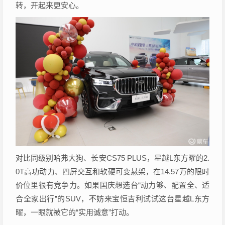
转，开起来更安心。
对比同级别哈弗大狗、长安CS75 PLUS，星越L东方曜的2.
0T高功动力、四屏交互和软硬可变悬架，在14.57万的限时
价位里很有竞争力。如果国庆想选台“动力够、配置全、适
合全家出行”的SUV，不妨来宝恒吉利试试这台星越L东方
曜，一眼就被它的“实用诚意”打动。