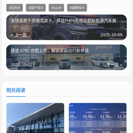
吉利
国产车
suv
越野车
全球首款千扭电混皮卡，悍途PHEV亮相合肥新能源汽车展
« 上一篇
2025-10-09
捷途 X70L 合肥上市，解锁家庭出行新体验
2025-10-11
下一篇 »
相关阅读