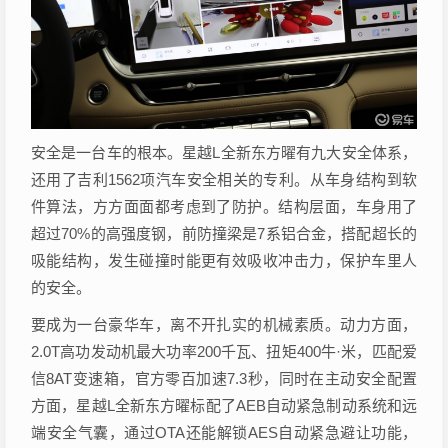
安全是一台车的根本。星越L全新东方曜有九大安全体系，
还用了吉利1562项汽车安全相关的专利。从车身结构到软
件算法，方方面面都考虑到了防护。结构层面，车身用了
超过70%的高强度钢，前防撞梁是7系铝合金，搭配超长的
吸能结构，发生碰撞时能更有效吸收冲击力，保护车里人
的安全。
要成为一台豪华车，离不开扎实的机械素质。动力方面，
2.0T高功发动机最大功率200千瓦、扭矩400牛·米，匹配爱
信8AT变速箱，官方零百加速7.3秒，同时在主动安全配置
方面，星越L全新东方曜标配了AEB自动紧急制动系统和远
端安全气囊，通过OTA还能解锁AES自动紧急避让功能，