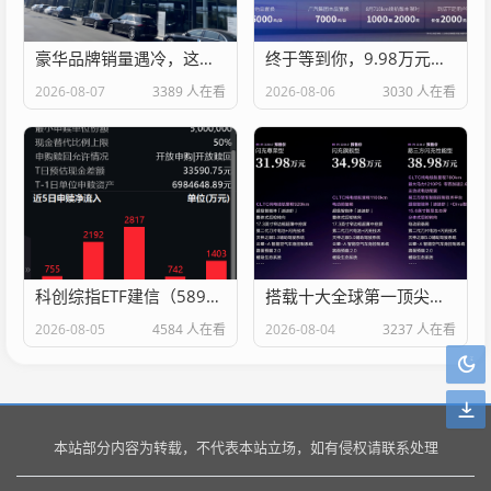
豪华品牌销量遇冷，这家经销商集团先扛不住了！
终于等到你，9.98万元起国民好车27款埃安RT正式上市
2026-08-07
3389 人在看
2026-08-06
3030 人在看
科创综指ETF建信（589880）近一周资金净流入超7900万，标的指数近1年涨32.55%
搭载十大全球第一顶尖科技，腾势Z9S正式开启预售
2026-08-05
4584 人在看
2026-08-04
3237 人在看
本站部分内容为转载，不代表本站立场，如有侵权请联系处理