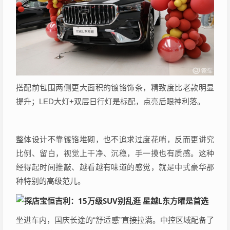
搭配前包围两侧更大面积的镀铬饰条，精致度比老款明显
提升；LED大灯+双层日行灯是标配，点亮后眼神利落。
整体设计不靠镀铬堆砌，也不追求过度花哨，反而更讲究
比例、留白，视觉上干净、沉稳，手一摸也有质感。这种
经得起时间推敲、越看越有味道的感觉，就是中式豪华那
种特别的高级范儿。
坐进车内，国庆长途的“舒适感”直接拉满。中控区域配备了