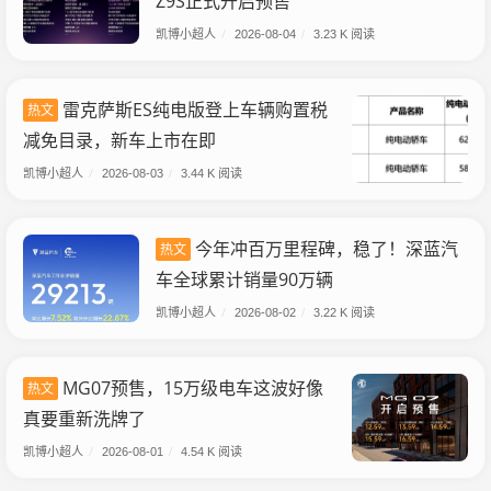
Z9S正式开启预售
凯博小超人
/
2026-08-04
/
3.23 K 阅读
雷克萨斯ES纯电版登上车辆购置税
热文
减免目录，新车上市在即
凯博小超人
/
2026-08-03
/
3.44 K 阅读
今年冲百万里程碑，稳了！深蓝汽
热文
车全球累计销量90万辆
凯博小超人
/
2026-08-02
/
3.22 K 阅读
MG07预售，15万级电车这波好像
热文
真要重新洗牌了
凯博小超人
/
2026-08-01
/
4.54 K 阅读