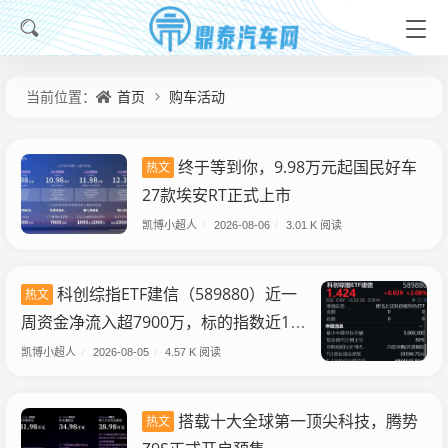
首页
购车活动
当前位置：
终于等到你，9.98万元起国民好车
热文
27款埃安RT正式上市
凯博小超人
/
2026-08-06
/
3.01 K 阅读
科创综指ETF建信（589880）近一
热文
周资金净流入超7900万，标的指数近1年
涨32.55%
凯博小超人
/
2026-08-05
/
4.57 K 阅读
搭载十大全球第一顶尖科技，腾势
热文