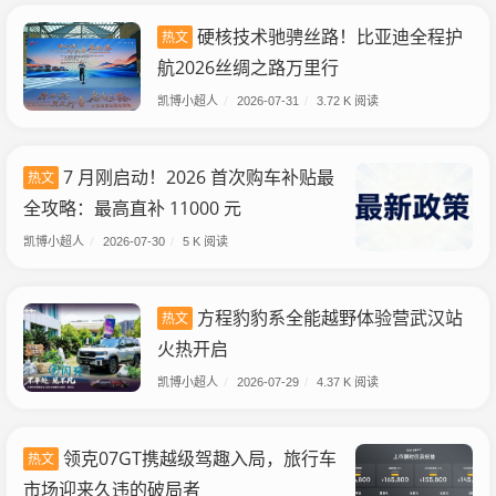
硬核技术驰骋丝路！比亚迪全程护
热文
航2026丝绸之路万里行
凯博小超人
/
2026-07-31
/
3.72 K 阅读
7 月刚启动！2026 首次购车补贴最
热文
全攻略：最高直补 11000 元
凯博小超人
/
2026-07-30
/
5 K 阅读
方程豹豹系全能越野体验营武汉站
热文
火热开启
凯博小超人
/
2026-07-29
/
4.37 K 阅读
领克07GT携越级驾趣入局，旅行车
热文
市场迎来久违的破局者