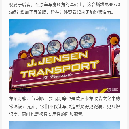
便属于后者。在原车车身转角的基础上，这台斯堪尼亚770
S额外增加了导流腮，旨在让外观看起来更加饱满有力。
车顶灯箱、气喇叭、探照灯等也是欧洲卡车改装文化中的
常见设计元素。它们不仅让车顶造型变得更饱满、更具辨
识度，同时也是极具实用性的附加配置。