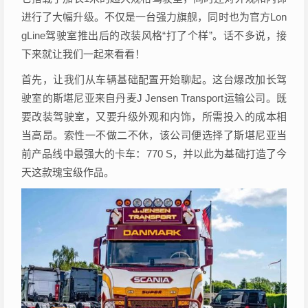
进行了大幅升级。不仅是一台强力旗舰，同时也为官方Lon
gLine驾驶室推出后的改装风格“打了个样”。话不多说，接
下来就让我们一起来看看！
首先，让我们从车辆基础配置开始聊起。这台爆改加长驾
驶室的斯堪尼亚来自丹麦J Jensen Transport运输公司。既
要改装驾驶室，又要升级外观和内饰，所需投入的成本相
当高昂。索性一不做二不休，该公司便选择了斯堪尼亚当
前产品线中最强大的卡车：770 S，并以此为基础打造了今
天这款瑰宝级作品。