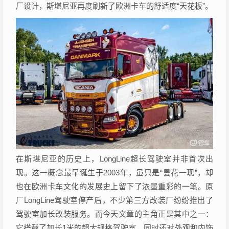
厂设计，斯堪尼亚再度刷新了欧洲卡车的舒适度“天花板”。
在斯堪尼亚的历史上，LongLine超长驾驶室并非首次出
现。这一概念最早诞生于2003年，虽只是“昙花一现”，却
也在欧洲卡车文化的发展史上留下了浓墨重彩的一笔。原
厂LongLine驾驶室停产后，不少第三方改装厂纷纷推出了
驾驶室加长改装服务。而今天文章的主角正是其中之一：
它搭载了加长1米的超大规格驾驶室，同时还对外观和内饰