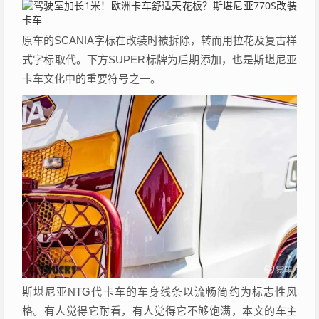
原车的SCANIA字标在改装时被拆除，转而用拉花及复古样
式字标取代。下方SUPER标牌为后期添加，也是斯堪尼亚
卡车文化中的重要符号之一。
斯堪尼亚NTG代卡车的车身线条以流畅简约为标志性风
格。有人觉得它耐看，有人觉得它不够饱满，本文的车主