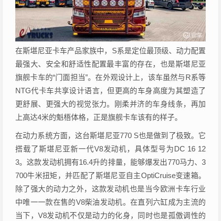
在斯堪尼亚卡车产品家族中，S系是定位最顶级、动力配置
最强大、安全和舒适性配置最丰富的存在，也是斯堪尼亚
旗舰卡车的“门面担当”。在外观设计上，该车虽然与R系等
NTG代卡车共享设计语言，但更高的车身高度为其塑造了
更舒展、更强大的视觉张力。刚柔并济的车身线条，再加
上高达4米的魁梧体格，正是旗舰卡车该有的样子。
在动力系统方面，这台斯堪尼亚770 S也是做到了极致。它
搭载了斯堪尼亚新一代V8发动机，具体型号为DC 16 12
3。这款发动机拥有16.4升的排量，能够爆发出770马力、3
700牛米扭矩，并匹配了斯堪尼亚自主OptiCruise变速箱。
除了强大的动力之外，这款发动机也是当今欧洲卡车行业
中唯一一款在售的V8柴油发动机。在直列六缸成为主流的
当下，V8发动机不仅是动力的化身，同时也是孤傲调性的